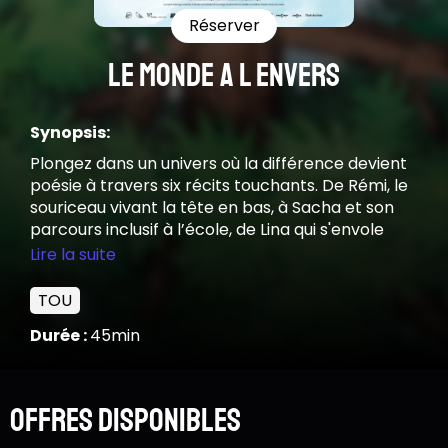
Réserver
LE MONDE A L ENVERS
Synopsis:
Plongez dans un univers où la différence devient
poésie à travers six récits touchants. De Rémi, le
souriceau vivant la tête en bas, à Sacha et son
parcours inclusif à l’école, de Lina qui s'envole
avec un pull, à Lily qui fait éternuer la lune... Ce
Lire la suite
programme explore avec tendresse les
perceptions singulières de l’enfance. Entre tricot
TOU
de nuages, cités sous-marines et
Durée :
45min
métamorphoses fantastiques du quotidien, ces
films nous invitent à voir le monde avec les yeux
de ceux et celles qui rêvent et vivent à un rythme
différent, parfois juste « en décalé ».
Offres disponibles