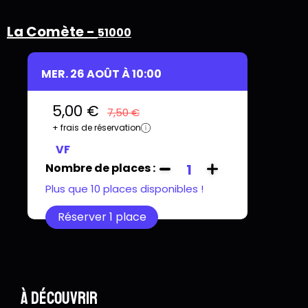
La Comète -
51000
MER. 26 AOÛT À 10:00
5,00 €
7,50 €
+ frais de réservation
VF
Nombre de places :
1
Plus que 10 places disponibles !
Réserver 1 place
À découvrir