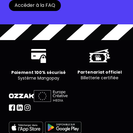
billets afin de pouvoir entrer dans la salle.
Accéder à la FAQ
pour un nombre limité de places. Chaque cinéma
est libre de proposer le nombre de places qu’il
souhaite par séance.
Partenariat officiel
Paiement 100% sécurisé
Billetterie certifiée
Système Mangopay