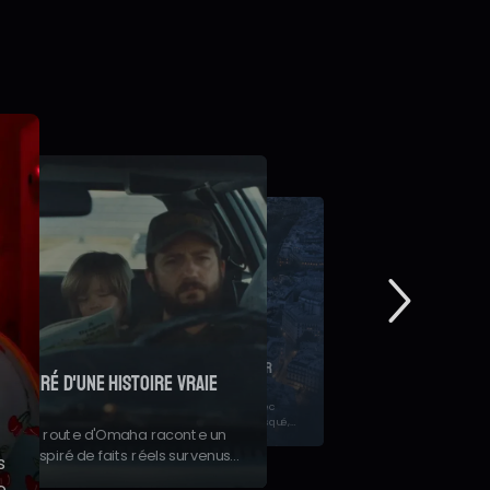
orties cinéma France du 29 juillet 2026 : "Spider-
an: Brand New Day", "Le Triangle d'or", "Les Matins
évoile un premier teaser
erveilleux"...
laume Canet
etrouvez tous les nouveaux films à l'affiche en salles cette
emaine.
oile son premier teaser avec
rôle du célèbre criminel masqué,
27