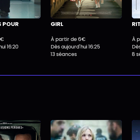
S POUR
GIRL
RI
6€
À partir de 6€
À p
ui 16:20
Dès aujourd'hui 16:25
Dès
13 séances
8 