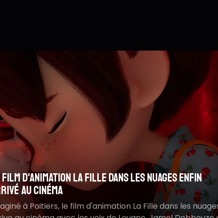
S
M
 les nuages enfin
Le nouveau Fantômas d
m
r la route d'Omaha : inspiré d'une histoire vraie
mystérieux avec Guil
R
ouleversante
s
 La Fille dans les nuages
Le nouveau Fantômas dév
ouane, Jamel Debbouze et
Guillaume Canet dans le 
compensé à Deauville, Sur la route d'Omaha raconte un
attendu au cinéma en 20
yage familial bouleversant inspiré de faits réels survenus