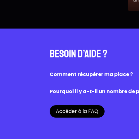
au
Besoin d’aide ?
Comment récupérer ma place ?
Une fois la réservation effectuée su
caisse du cinéma. Une fois scanné, l’a
Pourquoi il y a-t-il un nombre de p
Les places disponibles sur OZZAK sont
Chaque cinéma est libre de proposer
Accéder à la FAQ