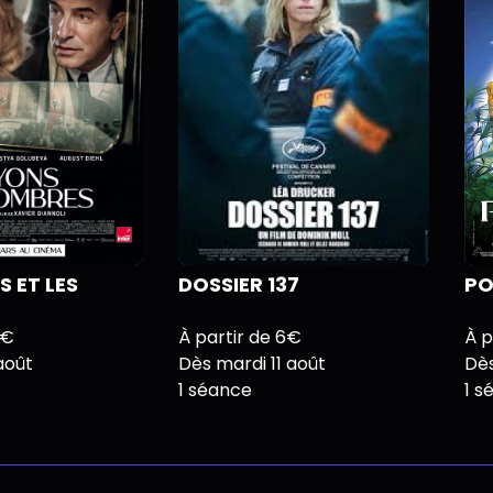
S ET LES
DOSSIER 137
P
6€
À partir de 6€
À p
août
Dès mardi 11 août
Dès
1 séance
1 s