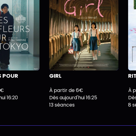
S POUR
GIRL
RI
6€
À partir de 6€
À p
ui 16:20
Dès aujourd'hui 16:25
Dès
13 séances
8 