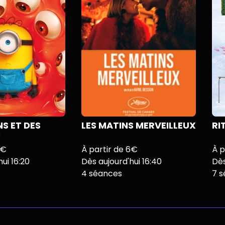
NS ET DES
LES MATINS MERVEILLEUX
RI
S
6€
À partir de 6€
À p
ui 16:20
Dès aujourd'hui 16:40
Dès
4 séances
7 