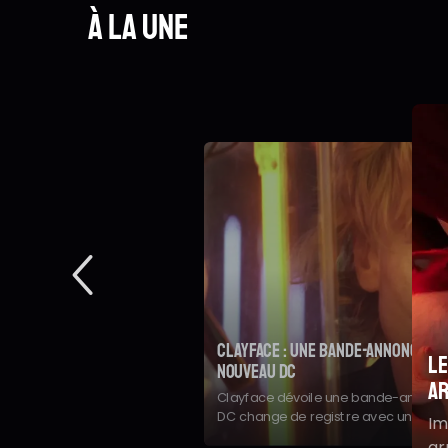
À la une
Clayface : une bande-annonce terrifiante pour le
Le film d'animation La Fille dan
nouveau DC
S
arrivé au cinéma
Clayface dévoile une bande-annonce sombre et terrifiante.
b
DC change de registre avec un film d'horreur qui pourrait
Imaginé à Poitiers, le film d'animatio
relancer son univers cinématographique
arrive au cinéma avec les voix de 
R
Grégoire Ludig
v