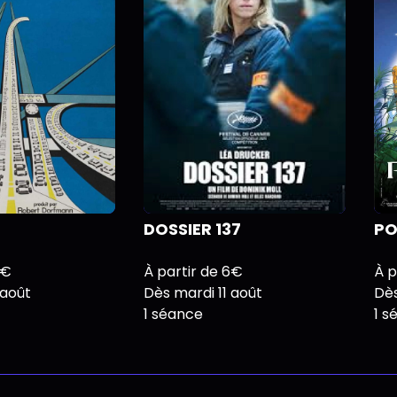
DOSSIER 137
P
6€
À partir de 6€
À p
 août
Dès mardi 11 août
Dès
1 séance
1 s