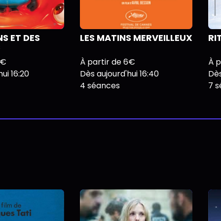
NS ET DES
LES MATINS MERVEILLEUX
RI
S
6€
À partir de 6€
À p
ui 16:20
Dès aujourd'hui 16:40
Dès
4 séances
7 