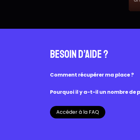
a
Besoin d’aide ?
Comment récupérer ma place ?
Une fois la réservation effectuée su
caisse du cinéma. Une fois scanné, l’a
Pourquoi il y a-t-il un nombre de p
Les places disponibles sur OZZAK sont
Chaque cinéma est libre de proposer
Accéder à la FAQ