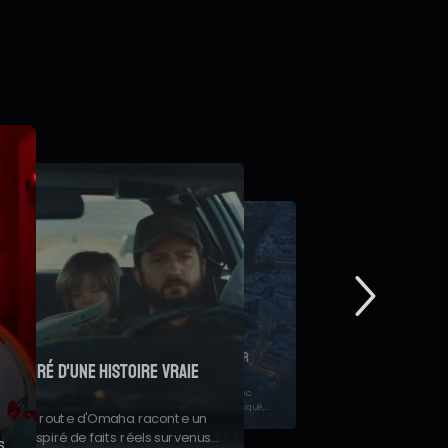
orties cinéma France du 29 juillet 2026 : "Spider-
an: Brand New Day", "Le Triangle d'or", "Les Matins
évoile un premier teaser
erveilleux"...
laume Canet
etrouvez tous les nouveaux films à l'affiche en salles cette
emaine.
oile son premier teaser avec
rôle du célèbre criminel masqué,