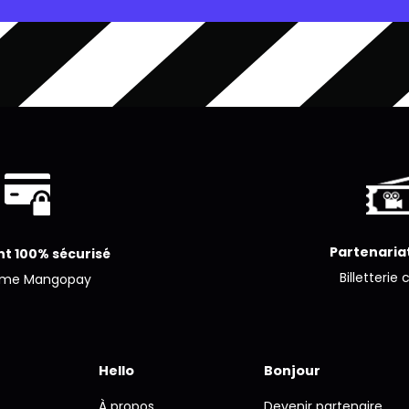
Partenariat
t 100% sécurisé
Billetterie 
ème Mangopay
Hello
Bonjour
À propos
Devenir partenaire