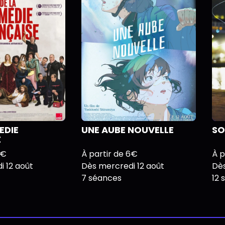
EDIE
UNE AUBE NOUVELLE
SO
E
6€
À partir de 6€
À p
 12 août
Dès mercredi 12 août
Dès
7 séances
12 