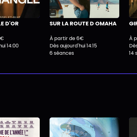
LE D'OR
SUR LA ROUTE D OMAHA
GI
6€
À partir de 6€
À p
ui 14:00
Dès aujourd'hui 14:15
Dès
6 séances
14