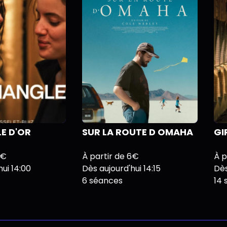
LE D'OR
SUR LA ROUTE D OMAHA
GI
6€
À partir de 6€
À p
ui 14:00
Dès aujourd'hui 14:15
Dès
6 séances
14