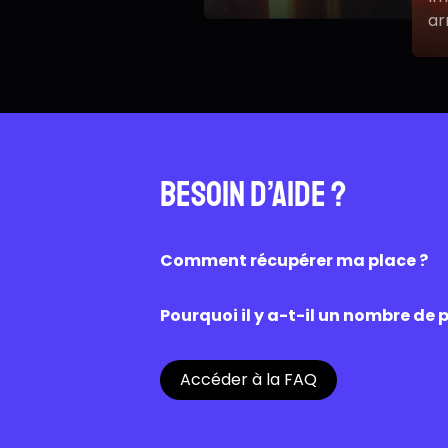
Grégoire Ludig
vo
au
Besoin d’aide ?
Comment récupérer ma place ?
Une fois la réservation effectuée su
caisse du cinéma. Une fois scanné, l’a
Pourquoi il y a-t-il un nombre de p
Les places disponibles sur OZZAK sont
Chaque cinéma est libre de proposer
Accéder à la FAQ