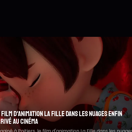
S
M
 les nuages enfin
Le nouveau Fantômas d
m
r la route d'Omaha : inspiré d'une histoire vraie
mystérieux avec Guil
R
ouleversante
s
 La Fille dans les nuages
Le nouveau Fantômas dév
ouane, Jamel Debbouze et
Guillaume Canet dans le 
compensé à Deauville, Sur la route d'Omaha raconte un