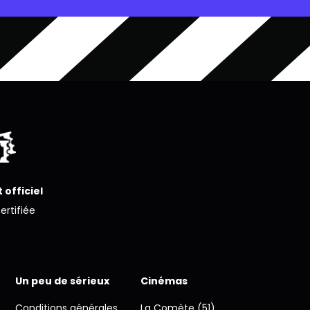
 officiel
certifiée
Un peu de sérieux
Cinémas
Conditions générales
La Comète (51)