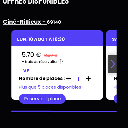
Offres disponibles
Ciné-Rillieux -
69140
LUN. 10 AOÛT À 16:30
SAM. 1
5,70 €
5,7
8,30 €
+ frais de réservation
+ frai
VF
VF
Nombre de places :
Nombr
1
Plus que 5 places disponibles !
Plus q
Réserver 1 place
Rése