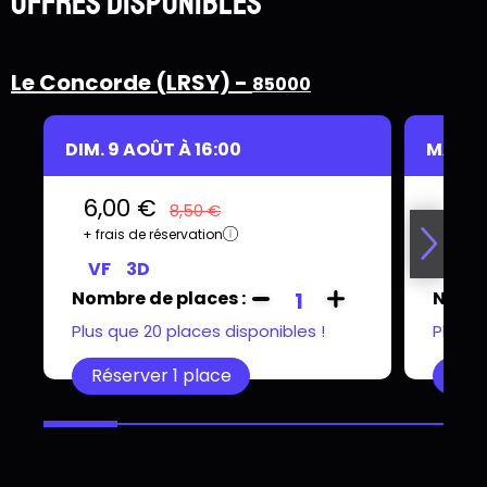
Offres disponibles
Le Concorde (LRSY) -
85000
DIM. 9 AOÛT À 16:00
MAR. 1
6,00 €
6,0
8,50 €
+ frais de réservation
+ frai
VF
3D
VF
Nombre de places :
Nombr
1
Plus que 20 places disponibles !
Plus q
Réserver 1 place
Rése