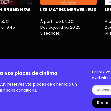
AN BRAND NEW
LES MATINS MERVEILLEUX
LE
5,50€
À partir de 5,50€
À p
ui 19:45
Dès aujourd'hui 20:20
Dès
5 séances
14
Entrez vo
ez vos places de cinéma
exclusifs
AK, réservez vos places de cinéma à un
usif sans conditions.
Recher