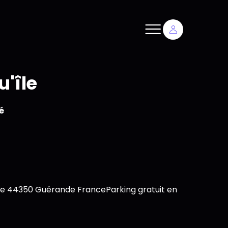
u'île
é
e 44350 Guérande FranceParking gratuit en