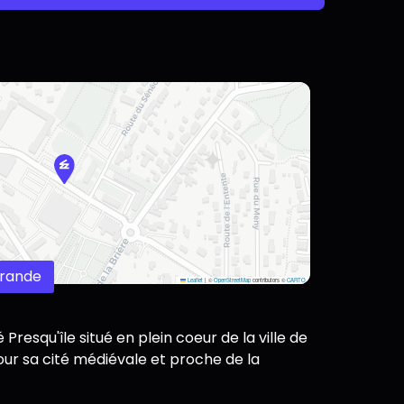
érande
Leaflet
|
©
OpenStreetMap
contributors ©
CARTO
resqu'île situé en plein coeur de la ville de
r sa cité médiévale et proche de la