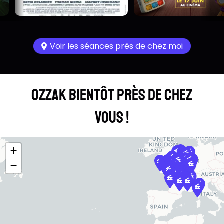
Voir les séances près de chez moi
OZZAK bientôt près de chez
vous !
+
−