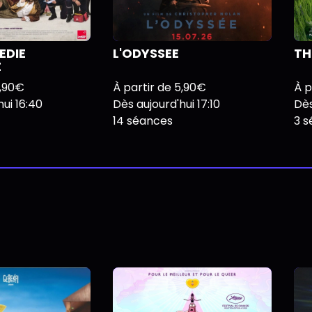
EDIE
L'ODYSSEE
TH
E
5,90€
À partir de 5,90€
À p
ui 16:40
Dès aujourd'hui 17:10
Dès
14 séances
3 