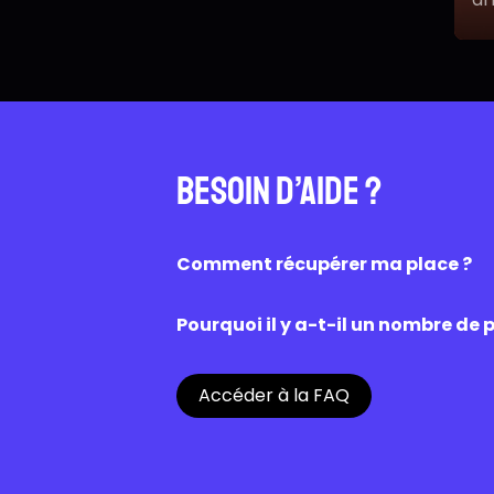
Gr
Besoin d’aide ?
Comment récupérer ma place ?
Une fois la réservation effectuée su
caisse du cinéma. Une fois scanné, l’a
Pourquoi il y a-t-il un nombre de p
Les places disponibles sur OZZAK sont
Chaque cinéma est libre de proposer
Accéder à la FAQ