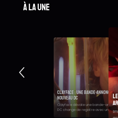
À la une
Clayface : une bande-annonce te
Le
nouveau DC
ar
Clayface dévoile une bande-annonce
DC change de registre avec un film d
Im
relancer son univers cinématograph
ar