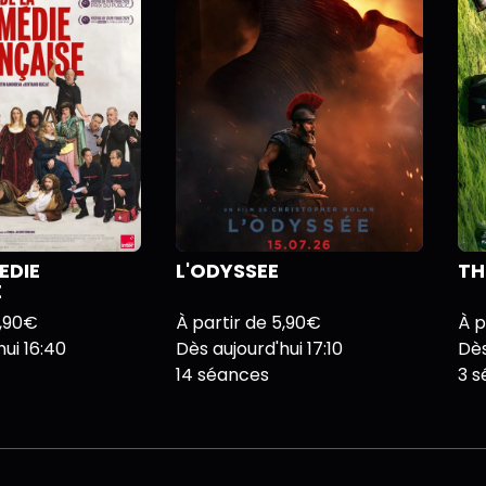
EDIE
L'ODYSSEE
TH
E
5,90€
À partir de 5,90€
À p
ui 16:40
Dès aujourd'hui 17:10
Dès
14 séances
3 