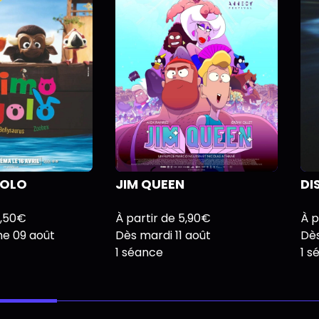
GOLO
JIM QUEEN
DI
4,50€
À partir de 5,90€
À p
e 09 août
Dès mardi 11 août
Dès
1 séance
1 s