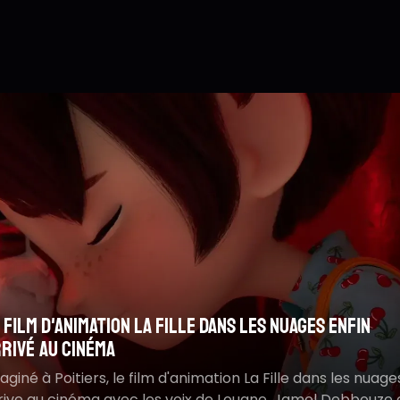
So
Ma
me
L
rrifiante pour le
Sur la route d'Omaha :
Ret
m
 film d'animation La Fille dans les nuages enfin
se
bouleversante
L
rivé au cinéma
G
 sombre et terrifiante.
Récompensé à Deauville,
a
'horreur qui pourrait
voyage familial boulevers
aginé à Poitiers, le film d'animation La Fille dans les nuage
ique
aux États-Unis
rive au cinéma avec les voix de Louane, Jamel Debbouze 