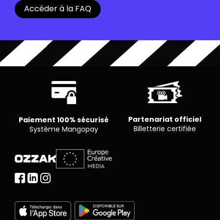
billets afin de pouvoir entrer dans la salle.
Accéder à la FAQ
pour un nombre limité de places. Chaque cinéma
est libre de proposer le nombre de places qu’il
souhaite par séance.
Partenariat officiel
Paiement 100% sécurisé
Billetterie certifiée
Système Mangopay