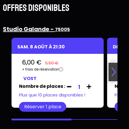
Offres disponibles
Studio Galande -
75005
SAM. 8 AOÛT À 21:30
DIM. 9
6,00 €
6,0
9,50 €
+ frais de réservation
+ frai
VOST
VOS
Nombre de places :
Nombr
1
Plus que 10 places disponibles !
Plus q
Réserver 1 place
Rése