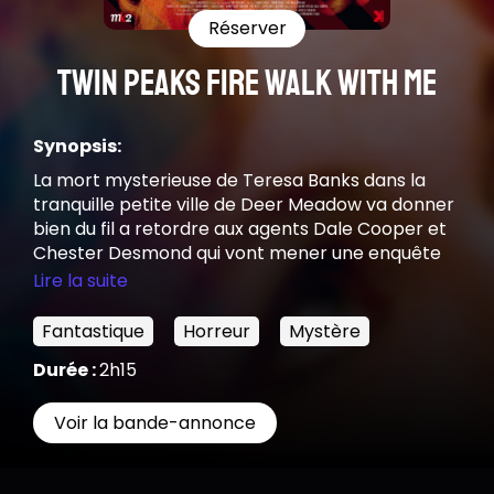
Réserver
Twin Peaks Fire Walk With Me
Synopsis:
La mort mysterieuse de Teresa Banks dans la
tranquille petite ville de Deer Meadow va donner
bien du fil a retordre aux agents Dale Cooper et
Chester Desmond qui vont mener une enquête
en forme de charade et découvrir que bien des
Lire la suite
citoyens de la ville sont impliqués dans cette
affaire. Un an plus tard, ce sont les sept derniers
Fantastique
Horreur
Mystère
jours de Laura Palmer, qui se termineront par la
Durée :
2h15
mort brutale de cette dernière, annonçant ainsi
le début de Twin Peaks, le soap opera.
Voir la bande-annonce