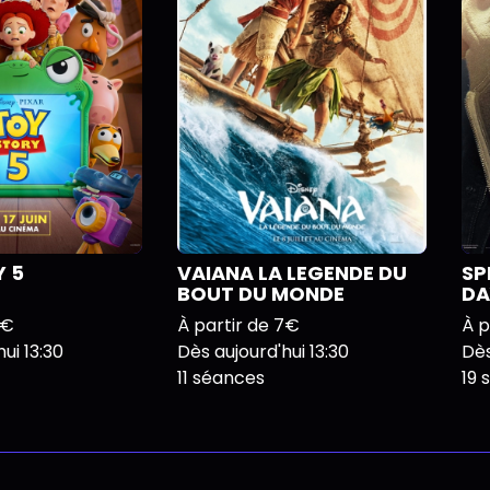
 5
VAIANA LA LEGENDE DU
SP
BOUT DU MONDE
DA
7€
À partir de 7€
À p
ui 13:30
Dès aujourd'hui 13:30
Dès
11 séances
19 