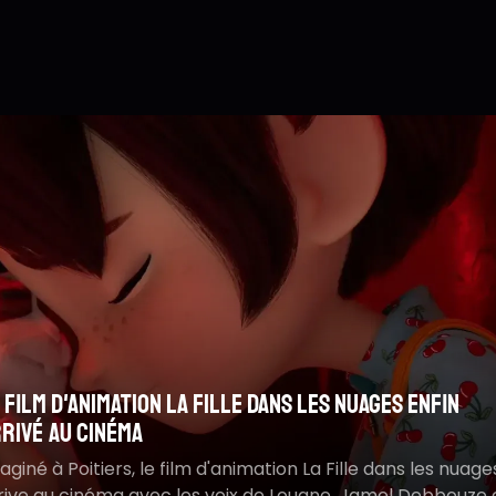
S
M
 les nuages enfin
Le nouveau Fantômas d
m
r la route d'Omaha : inspiré d'une histoire vraie
mystérieux avec Guil
R
ouleversante
s
 La Fille dans les nuages
Le nouveau Fantômas dév
ouane, Jamel Debbouze et
Guillaume Canet dans le 
compensé à Deauville, Sur la route d'Omaha raconte un
attendu au cinéma en 20
yage familial bouleversant inspiré de faits réels survenus