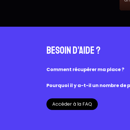
au
Besoin d’aide ?
Comment récupérer ma place ?
Une fois la réservation effectuée su
caisse du cinéma. Une fois scanné, l’a
Pourquoi il y a-t-il un nombre de p
Les places disponibles sur OZZAK sont
Chaque cinéma est libre de proposer
Accéder à la FAQ