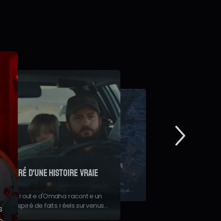
orties cinéma France du 29 juillet 2026 : "Spider-
an: Brand New Day", "Le Triangle d'or", "Les Matins
évoile un premier teaser
erveilleux"...
laume Canet
etrouvez tous les nouveaux films à l'affiche en salles cette
emaine.
oile son premier teaser avec
rôle du célèbre criminel masqué,
27