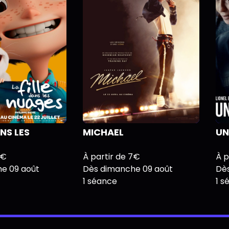
ANS LES
MICHAEL
UN
7€
À partir de 7€
À p
e 09 août
Dès dimanche 09 août
Dès
1 séance
1 s