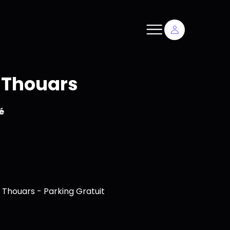
 Thouars
é
 Thouars - Parking Gratuit