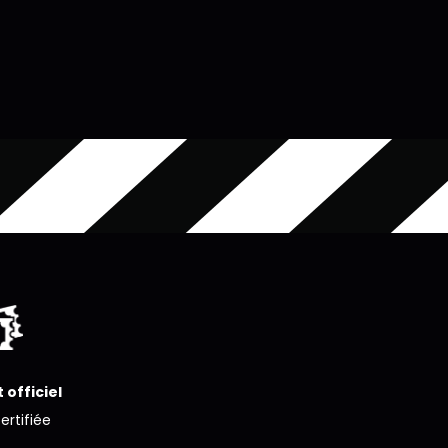
 officiel
certifiée