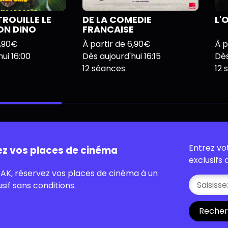
TROUILLE LE
DE LA COMEDIE
L'
ION DINO
FRANCAISE
6,90€
À partir de 6,90€
À p
ui 16:00
Dès aujourd'hui 16:15
Dès
12 séances
12 
Entrez vo
ez vos places de cinéma
exclusifs
AK, réservez vos places de cinéma à un
usif sans conditions.
Recher