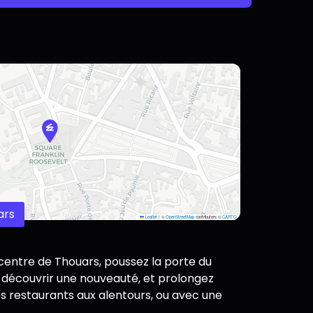
ars
Leaflet
|
©
OpenStreetMap
contributors ©
CARTO
centre de Thouars, poussez la porte du
 découvrir une nouveauté, et prolongez
s restaurants aux alentours, ou avec une