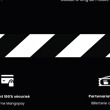
Partenariat
t 100% sécurisé
Billetterie 
ème Mangopay