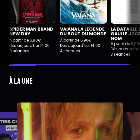
SPIDER MAN BRAND
VAIANA LA LEGENDE
LA BATAILLE 
NEW DAY
DU BOUT DU MONDE
GAULLE J EC
NOM
À partir de 6,90€
À partir de 6,90€
À partir de 6,9
Dès aujourd'hui 14:00
Dès aujourd'hui 14:00
Dès aujourd'hui
8 séances
4 séances
3 séances
À la une