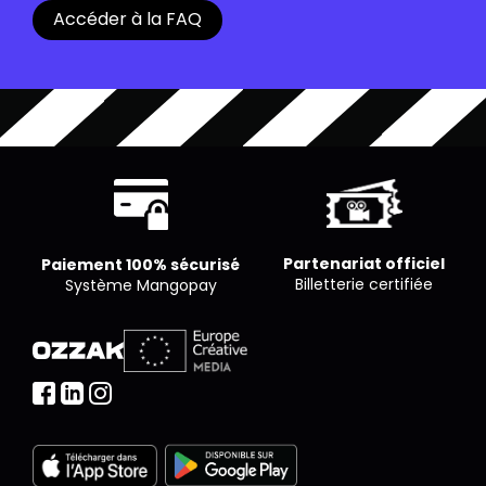
billets afin de pouvoir entrer dans la salle.
Accéder à la FAQ
pour un nombre limité de places. Chaque cinéma
est libre de proposer le nombre de places qu’il
souhaite par séance.
Partenariat officiel
Paiement 100% sécurisé
Billetterie certifiée
Système Mangopay