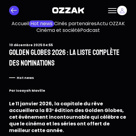
Accueil
Hot news
Cinés partenaires
Actu OZZAK
Cinéma et société
Podcast
10 décembre 2025 04:55
Golden Globes 2026 : la liste complète
des nominations
Hot news
Par Isaayah Maville
Le
11 janvier 2026
, la capitale du rêve
accueillera la
83ᵉ édition
des Golden Globes,
cet événement incontournable qui célèbre ce
que le cinéma et les séries ont offert de
meilleur cette année.