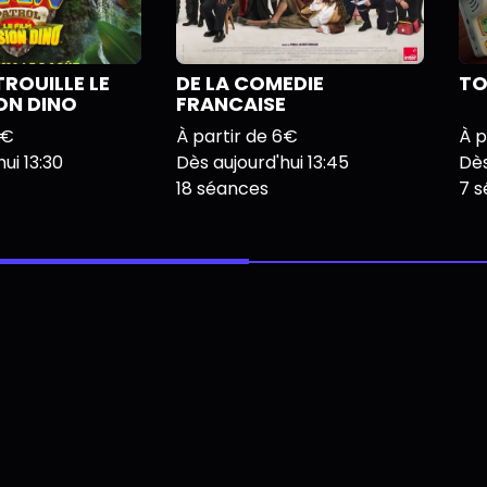
TROUILLE LE
DE LA COMEDIE
TO
ION DINO
FRANCAISE
6€
À partir de 6€
À p
ui 13:30
Dès aujourd'hui 13:45
Dès
18 séances
7 