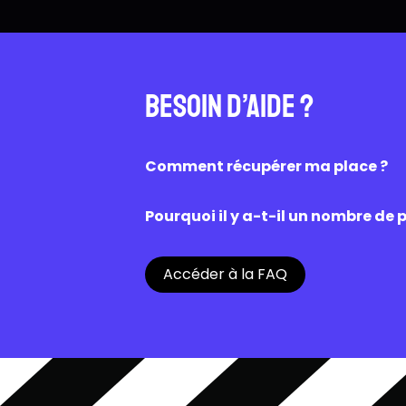
Besoin d’aide ?
Comment récupérer ma place ?
Une fois la réservation effectuée su
caisse du cinéma. Une fois scanné, l’a
Pourquoi il y a-t-il un nombre de p
Les places disponibles sur OZZAK sont
Chaque cinéma est libre de proposer
Accéder à la FAQ