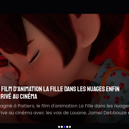
So
Ma
me
L
rrifiante pour le
Sur la route d'Omaha :
Ret
m
 film d'animation La Fille dans les nuages enfin
se
bouleversante
L
rivé au cinéma
G
 sombre et terrifiante.
Récompensé à Deauville,
a
'horreur qui pourrait
voyage familial boulevers
aginé à Poitiers, le film d'animation La Fille dans les nuage
ique
aux États-Unis
rive au cinéma avec les voix de Louane, Jamel Debbouze 
égoire Ludig