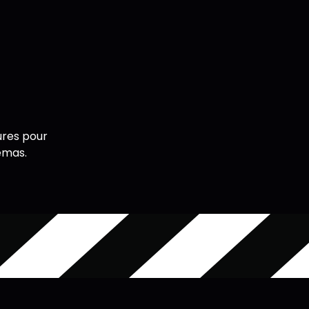
ures pour
émas.