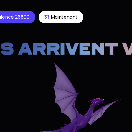
alence 26800
Maintenant