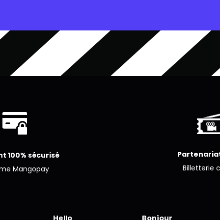
Partenariat
t 100% sécurisé
Billetterie 
ème Mangopay
Hello
Bonjour