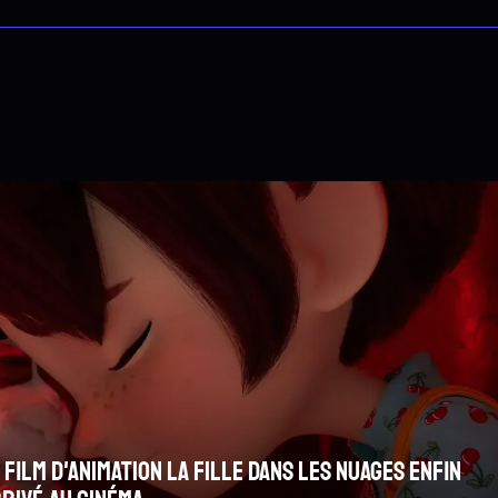
S
M
 les nuages enfin
Le nouveau Fantômas d
m
r la route d'Omaha : inspiré d'une histoire vraie
mystérieux avec Guil
R
s