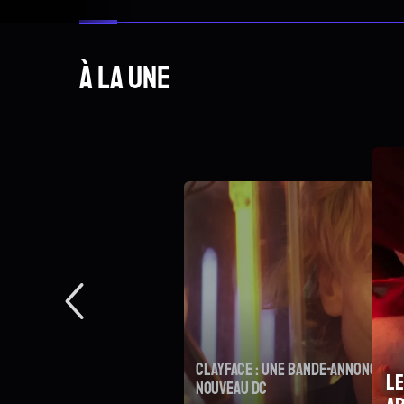
À la une
Clayface : une bande-annonce terrifiante pour le
Le film d'animation La Fille dans
nouveau DC
Su
arrivé au cinéma
Clayface dévoile une bande-annonce sombre et terrifiante.
DC change de registre avec un film d'horreur qui pourrait