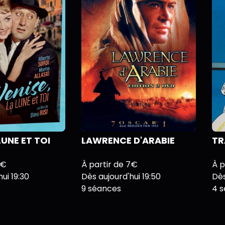
LUNE ET TOI
LAWRENCE D'ARABIE
TR
5€
À partir de 7€
À p
ui 19:30
Dès aujourd'hui 19:50
Dès
9 séances
4 