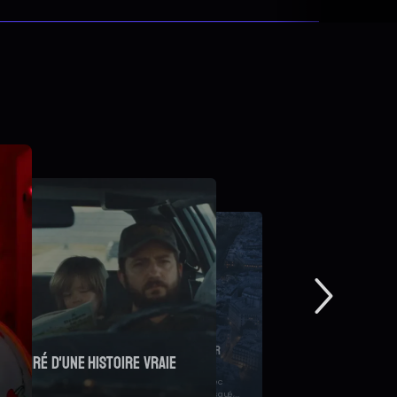
orties cinéma France du 29 juillet 2026 : "Spider-
an: Brand New Day", "Le Triangle d'or", "Les Matins
évoile un premier teaser
erveilleux"...
laume Canet
etrouvez tous les nouveaux films à l'affiche en salles cette
emaine.