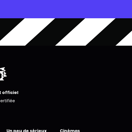
 officiel
certifiée
Un peu de sérieux
Cinémas