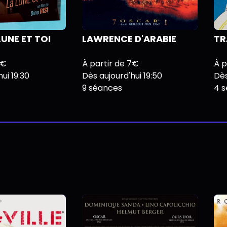
LUNE ET TOI
LAWRENCE D'ARABIE
TR
5€
À partir de 7€
À p
ui 19:30
Dès aujourd'hui 19:50
Dès
9 séances
4 