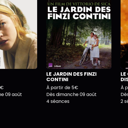
LE JARDIN DES FINZI
LE
CONTINI
DI
6€
À partir de 5€
À p
e 09 août
Dès dimanche 09 août
Dè
4 séances
2 