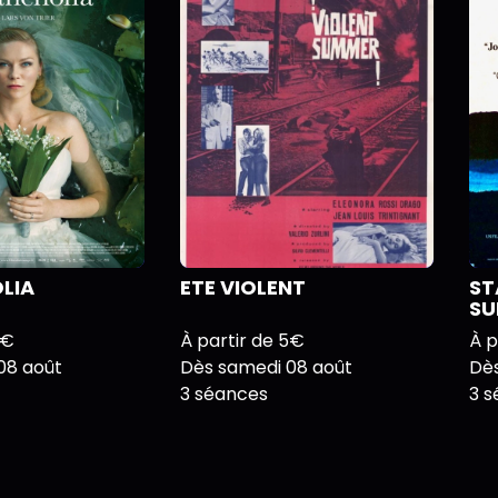
LIA
ETE VIOLENT
ST
SU
6€
À partir de 5€
À p
08 août
Dès samedi 08 août
Dè
3 séances
3 