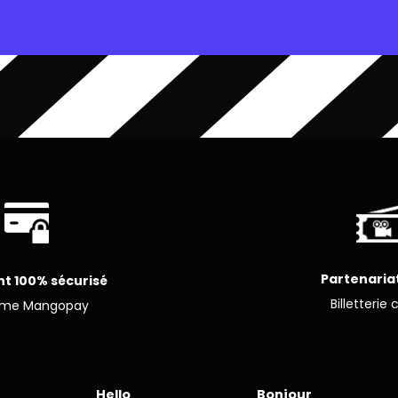
Partenariat
t 100% sécurisé
Billetterie 
ème Mangopay
Hello
Bonjour