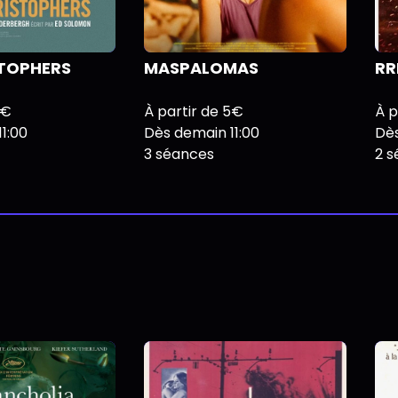
STOPHERS
MASPALOMAS
RR
5€
À partir de 5€
À p
1:00
Dès demain 11:00
Dès
3 séances
2 