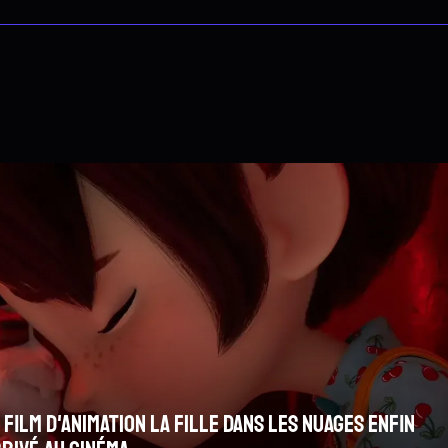
So
Ma
me
L
rrifiante pour le
Sur la route d'Omaha :
Ret
m
 film d'animation La Fille dans les nuages enfin
se
bouleversante
L
G