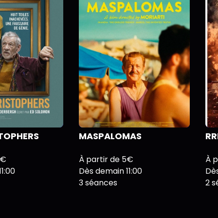
STOPHERS
MASPALOMAS
RR
5€
À partir de 5€
À p
1:00
Dès demain 11:00
Dès
3 séances
2 