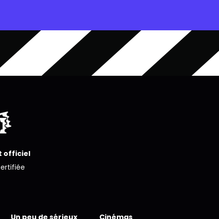
 officiel
certifiée
Un peu de sérieux
Cinémas